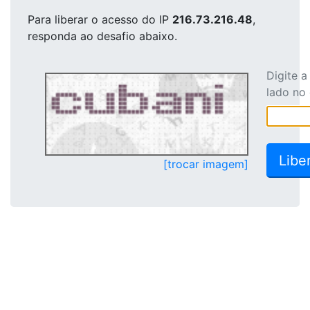
Para liberar o acesso
do IP
216.73.216.48
,
responda ao desafio abaixo.
Digite 
lado no
[trocar imagem]